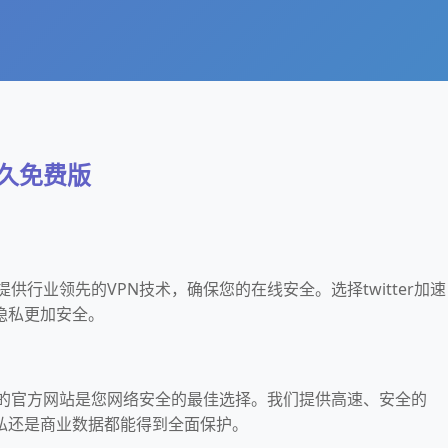
永久免费版
版提供行业领先的VPN技术，确保您的在线安全。选择twitter加速
隐私更加安全。
免费版的官方网站是您网络安全的最佳选择。我们提供高速、安全的
隐私还是商业数据都能得到全面保护。