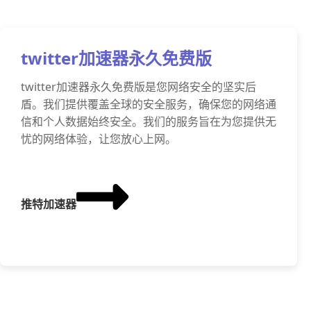
twitter加速器永久免费版
twitter加速器永久免费版是您网络安全的坚实后
盾。我们提供覆盖全球的安全服务，确保您的网络通
信和个人数据始终安全。我们的服务旨在为您提供无
忧的网络体验，让您放心上网。
推特加速器