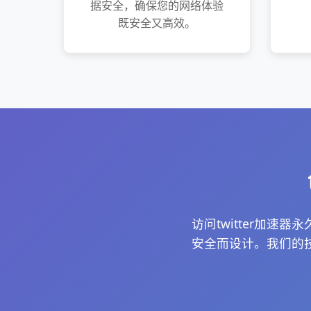
据安全，确保您的网络体验
既安全又高效。
访问twitter加
安全而设计。我们的