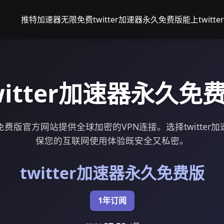
推特加速器无限免费
twitter加速器永久免费版
能上twitt
witter加速器永久免
永久免费版官方网站提供全球加密的VPN连接。选择twitte
保您的互联网使用体验既安全又私密。
twitter加速器永久免费版
1年订阅