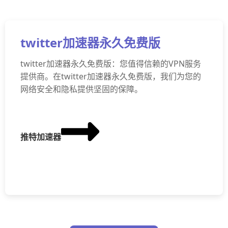
twitter加速器永久免费版
twitter加速器永久免费版：您值得信赖的VPN服务
提供商。在twitter加速器永久免费版，我们为您的
网络安全和隐私提供坚固的保障。
推特加速器