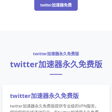
twitter加速器免费
twitter加速器永久免费版
twitter加速器永久免费版
twitter加速器永久免费版
twitter加速器永久免费版提供专业级的VPN服务，